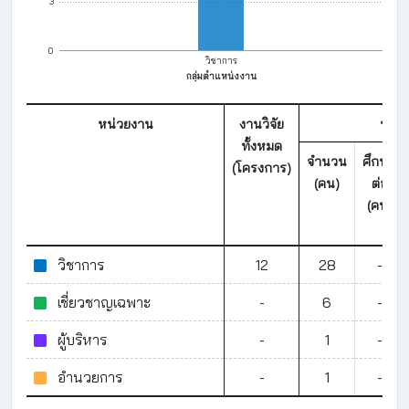
3
0
วิชาการ
กลุ่มตำแหน่งงาน
หน่วยงาน
งานวิจัย
บุคล
ทั้งหมด
จำนวน
ศึกษา
(โครงการ)
(คน)
ต่อ
(คน)
วิชาการ
12
28
-
เชี่ยวชาญเฉพาะ
-
6
-
ผู้บริหาร
-
1
-
อำนวยการ
-
1
-