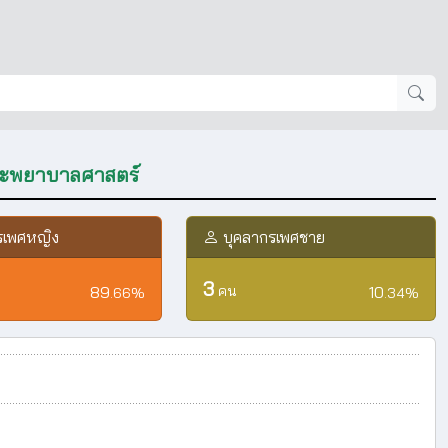
ะพยาบาลศาสตร์
รเพศหญิง
บุคลากรเพศชาย
3
89
คน
10
.66
%
.34
%