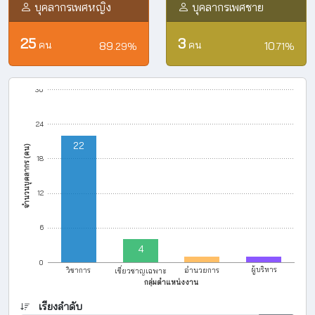
บุคลากรเพศหญิง
บุคลากรเพศชาย
25
3
คน
89
คน
10
.29
%
.71
%
30
24
22
จำนวนบุคลากร (คน)
18
12
6
1
1
4
0
เชี่ยวชาญเฉพาะ
ผู้บริหาร
วิชาการ
อำนวยการ
กลุ่มตำแหน่งงาน
เรียงลำดับ